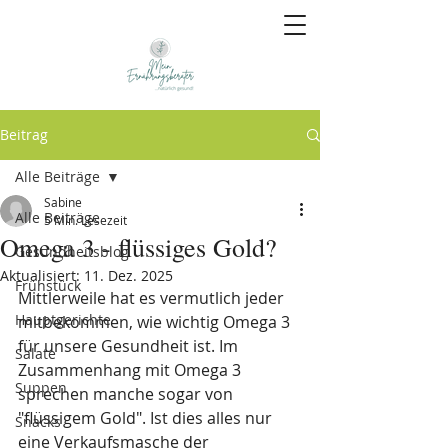
Beitrag
Alle Beiträge
Sabine
Alle Beiträge
5 Min. Lesezeit
Omega 3 - flüssiges Gold?
Gesundheitsblog
Aktualisiert:
11. Dez. 2025
Frühstück
Mittlerweile hat es vermutlich jeder 
Hauptgerichte
mitbekommen, wie wichtig Omega 3 
für unsere Gesundheit ist. Im 
Salate
Zusammenhang mit Omega 3 
Suppen
sprechen manche sogar von 
"flüssigem Gold". Ist dies alles nur 
Snacks
eine Verkaufsmasche der 