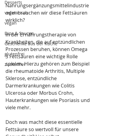
Desserts
Nahrungsergänzungsmittelindustrie 
oder brauchen wir diese Fettsäuren 
vegetarisch
wirklich? 
vegan
Dips & Saucen
In der Ernährungstherapie von 
Krankheiten, die auf entzündlichen 
Geschenke aus der Küche
Prozessen beruhen, können Omega 
glutenfrei
3 Fettsäuren eine wichtige Rolle 
spielen. Hierzu gehören zum Beispiel 
zuckerfrei
die rheumatoide Arthritis, Multiple 
Sklerose, entzündliche 
Darmerkrankungen wie Colitis 
Ulcerosa oder Morbus Crohn, 
Hauterkrankungen wie Psoriasis und 
viele mehr.
Doch was macht diese essentielle 
Fettsäure so wertvoll für unsere 