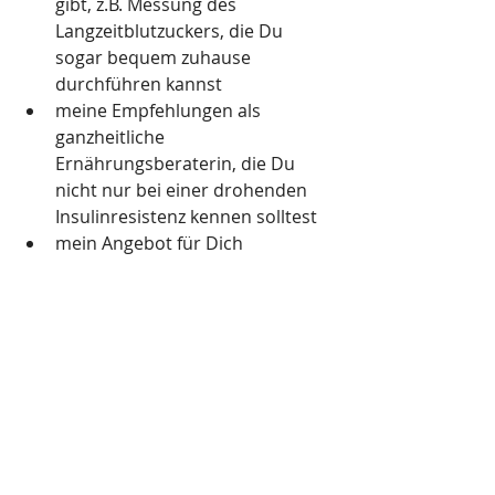
gibt, z.B. Messung des 
Langzeitblutzuckers, die Du 
sogar bequem zuhause 
durchführen kannst
meine Empfehlungen als 
ganzheitliche 
Ernährungsberaterin, die Du 
nicht nur bei einer drohenden 
Insulinresistenz kennen solltest
mein Angebot für Dich 
https://www.mein-
ernaehrungsberater.ch/post/insulinr
esistenz-symptome-die-du-
unbedingt-kennen-solltest
*) die markierten Links zum Shop sind 
sogenannte Partner-Links. Wenn Du auf 