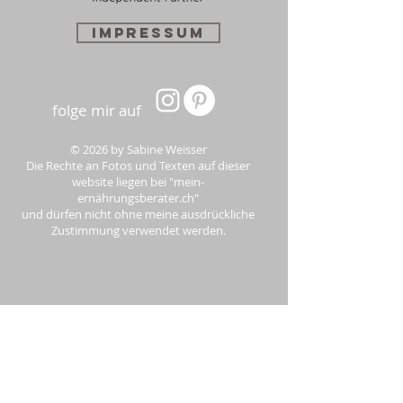
Impressum
folge mir auf
© 2026 by Sabine Weisser
Die Rechte an Fotos und Texten auf dieser
website liegen bei "mein-
ernährungsberater.ch"
und dürfen nicht ohne meine ausdrückliche
Zustimmung verwendet werden.
cleane Aminosäure-Presslinge statt
unnatürliche Proteinshakes! Essentiell für
Muskelerhalt, Muskelaufbau, Dein