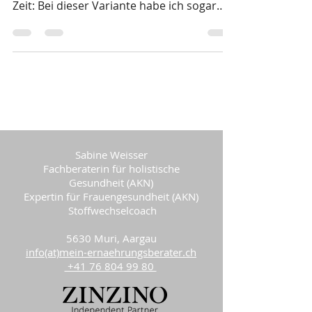
gebacken? Nein? Dann wird`s höchste
Zeit: Bei dieser Variante habe ich sogar
noch etwas Gemüse...
Sabine Weisser
Fachberaterin für holistische
Gesundheit (AKN)
Expertin für Frauengesundheit (AKN)
Stoffwechselcoach
5630 Muri, Aargau
info(at)mein-ernaehrungsberater.ch
+41 76 804 99 80