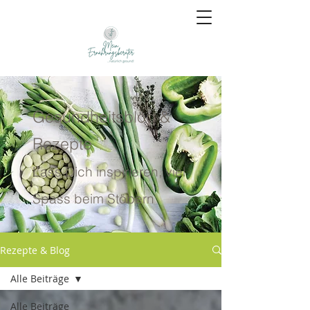
Gesundheitsblog &
Rezepte
Lass Dich inspirieren, viel
Spass beim Stöbern
Rezepte & Blog
Alle Beiträge
Alle Beiträge