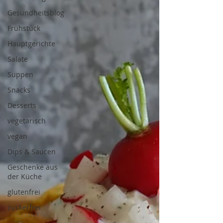
Gesundheitsblog
Frühstück
Hauptgerichte
Salate
Suppen
Snacks
Desserts
vegetarisch
vegan
Dips & Saucen
Geschenke aus
der Küche
glutenfrei
zuckerfrei