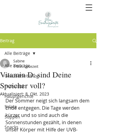
Beitrag
Alle Beiträge
Sabine
Alle Beiträge
4 Min. Lesezeit
Vitamin D: sind Deine
Gesundheitsblog
Speicher voll?
Frühstück
Aktualisiert:
8. Okt. 2023
Hauptgerichte
Der Sommer neigt sich langsam dem 
Salate
Ende entgegen. Die Tage werden 
kürzer und so sind auch die 
Suppen
Sonnenstunden gezählt, in denen 
Snacks
unser Körper mit Hilfe der UVB-