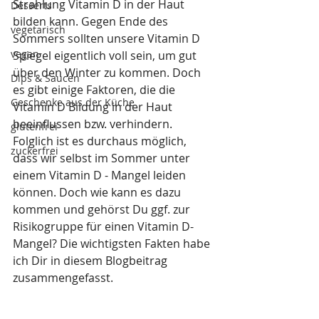
Strahlung Vitamin D in der Haut 
Desserts
bilden kann. Gegen Ende des 
vegetarisch
Sommers sollten unsere Vitamin D 
vegan
Spiegel eigentlich voll sein, um gut 
über den Winter zu kommen. Doch 
Dips & Saucen
es gibt einige Faktoren, die die 
Geschenke aus der Küche
Vitamin D Bildung in der Haut 
beeinflussen bzw. verhindern. 
glutenfrei
Folglich ist es durchaus möglich, 
zuckerfrei
dass wir selbst im Sommer unter 
einem Vitamin D - Mangel leiden 
können. Doch wie kann es dazu 
kommen und gehörst Du ggf. zur 
Risikogruppe für einen Vitamin D-
Mangel? Die wichtigsten Fakten habe 
ich Dir in diesem Blogbeitrag 
zusammengefasst.