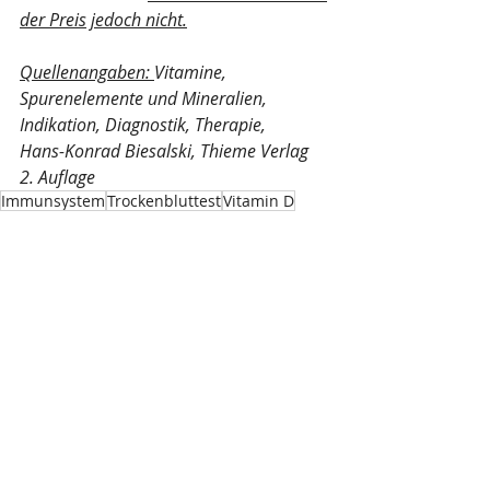
der Preis jedoch nicht.
Quellenangaben: 
Vitamine, 
Spurenelemente und Mineralien, 
Indikation, Diagnostik, Therapie, 
Hans-Konrad Biesalski, Thieme Verlag 
2. Auflage
Immunsystem
Trockenbluttest
Vitamin D
Knochengesundheit
Autoimmunkrankheiten
Gesundheitsblog
Aktuelle Beiträge
Alle ansehen