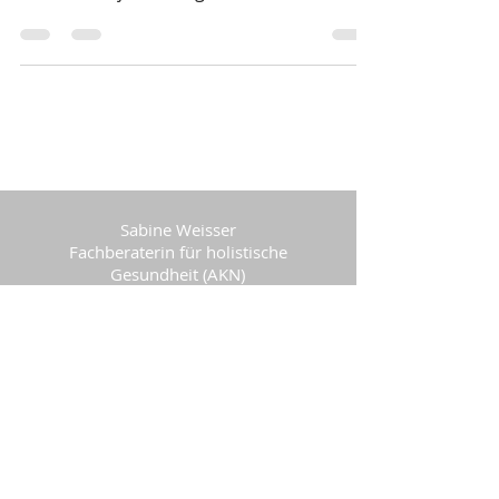
Gebäck, Schokolade & Co. verzehrt und
somit auch jede Menge Industriezucker.
Mit diesem...
Sabine Weisser
Fachberaterin für holistische
Gesundheit (AKN)
Expertin für Frauengesundheit (AKN)
Stoffwechselcoach
5630 Muri, Aargau
info(at)mein-ernaehrungsberater.ch
+41 76 804 99 80