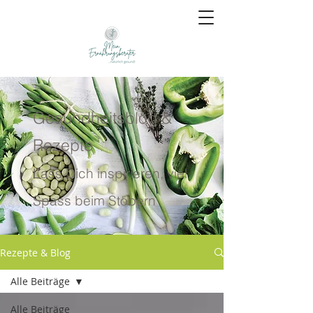
Gesundheitsblog &
Rezepte
Lass Dich inspirieren, viel
Spass beim Stöbern
Rezepte & Blog
Alle Beiträge
Alle Beiträge