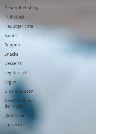
Gesundheitsblog
Frühstück
Hauptgerichte
Salate
Suppen
Snacks
Desserts
vegetarisch
vegan
Dips & Saucen
Geschenke aus
der Küche
glutenfrei
zuckerfrei