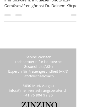
Trink Dich fit und stärke damit dein
Immunsystem. Mit diesen Shots bzw.
Gemüsesäften gönnst Du Deinem Körper
eine volle Ladung Vitamine...
Sabine Weisser
Fachberaterin für holistische
Gesundheit (AKN)
Expertin für Frauengesundheit (AKN)
Stoffwechselcoach
5630 Muri, Aargau
info(at)mein-ernaehrungsberater.ch
+41 76 804 99 80