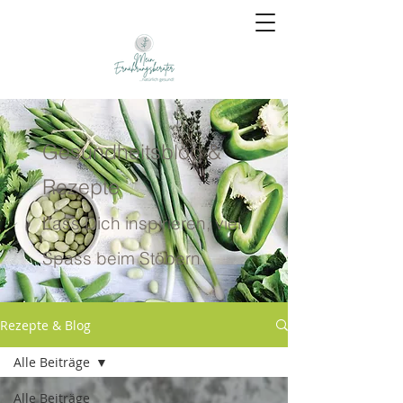
Gesundheitsblog &
Rezepte
Lass Dich inspirieren, viel
Spass beim Stöbern
Rezepte & Blog
Alle Beiträge
Alle Beiträge