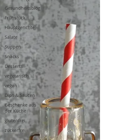
Gesundheitsblog
Frühstück
Hauptgerichte
Salate
Suppen
Snacks
Desserts
vegetarisch
vegan
Dips & Saucen
Geschenke aus
der Küche
glutenfrei
zuckerfrei