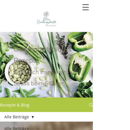
Gesundheitsblog &
Rezepte
Lass Dich inspirieren, viel
Spass beim Stöbern
Rezepte & Blog
Alle Beiträge
Alle Beiträge