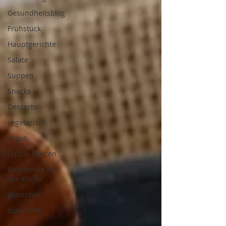
Gesundheitsblog
Frühstück
Hauptgerichte
Salate
Suppen
Snacks
Desserts
vegetarisch
vegan
Dips & Saucen
Geschenke aus
der Küche
glutenfrei
zuckerfrei