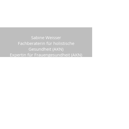
Sabine Weisser
Fachberaterin für holistische
Gesundheit (AKN)
Expertin für Frauengesundheit (AKN)
Stoffwechselcoach
5630 Muri, Aargau
info(at)mein-ernaehrungsberater.ch
+41 76 804 99 80
Impressum