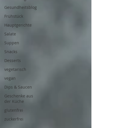
Gesundheitsblog
Frühstück
Hauptgerichte
Salate
Suppen
Snacks
Desserts
vegetarisch
vegan
Dips & Saucen
Geschenke aus
der Küche
glutenfrei
zuckerfrei