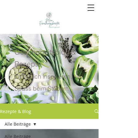
Gesundheitsblog &
Rezepte
Lass Dich inspirieren, viel
Spass beim Stöbern
Rezepte & Blog
Alle Beiträge
Alle Beiträge