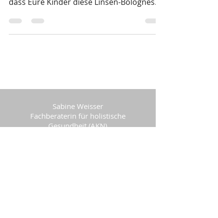
Meine Kinder essen fast kein Gemüse!
Welche Mutter sagt das nicht... Wetten,
dass Eure Kinder diese Linsen-Bolognese
lieben werden und...
Sabine Weisser
Fachberaterin für holistische
Gesundheit (AKN)
Expertin für Frauengesundheit (AKN)
Stoffwechselcoach
5630 Muri, Aargau
info(at)mein-ernaehrungsberater.ch
+41 76 804 99 80