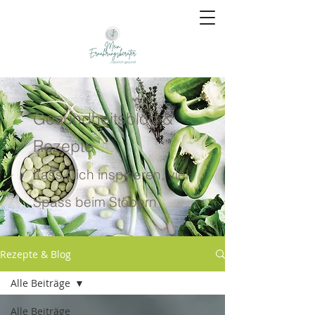
Gesundheitsblog &
Rezepte
Lass Dich inspirieren, viel
Spass beim Stöbern
Rezepte & Blog
Alle Beiträge
Alle Beiträge