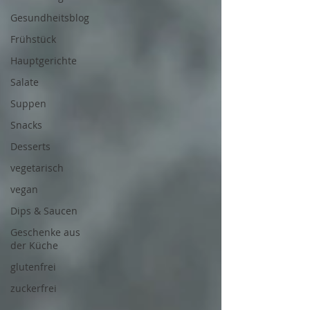
Gesundheitsblog
Frühstück
Hauptgerichte
Salate
Suppen
Snacks
Desserts
vegetarisch
vegan
Dips & Saucen
Geschenke aus
der Küche
glutenfrei
zuckerfrei