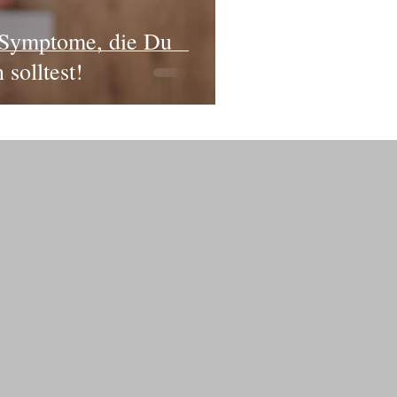
. Symptome, die Du
solltest!
Tel: 123-456-7890