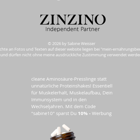
© 2026 by Sabine Weisser
chte an Fotos und Texten auf dieser website liegen bei "mein-ernährungsber
und dürfen nicht ohne meine ausdrückliche Zustimmung verwendet werde
cleane Aminosäure-Presslinge statt
unnatürliche Proteinshakes! Essentiell
für Muskelerhalt, Muskelaufbau, Dein
Immunsystem und in den
Wechseljahren. Mit dem Code
"sabine10" sparst Du
10% -
Werbung