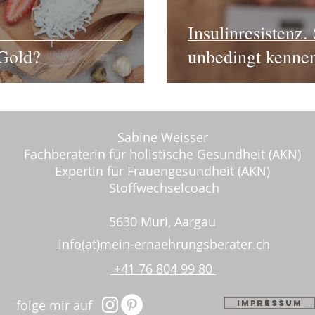
Insulinresistenz
 Gold?
unbedingt kennen 
Sabine Weisser
Fachberaterin für holistische Gesundheit (AKN)
Expertin für Frauengesundheit (AKN)
Stoffwechselcoach
ALISON KNIGHT
5630 Muri, Aargau
info(at)mein-ernaehrungsberater.ch
+41 76 804 99 80
folge mir auf
Impressum