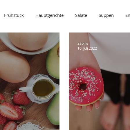
Frühstück
Hauptgerichte
Salate
Suppen
Sn
s & Saucen
Geschenke aus der Küche
glutenfrei
zu
Sabine
10. Juli 2022