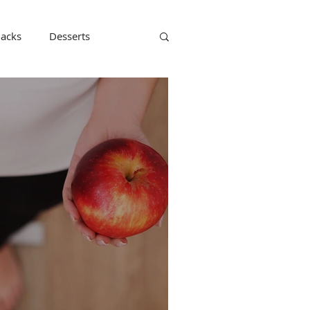
acks
Desserts
ckerfrei