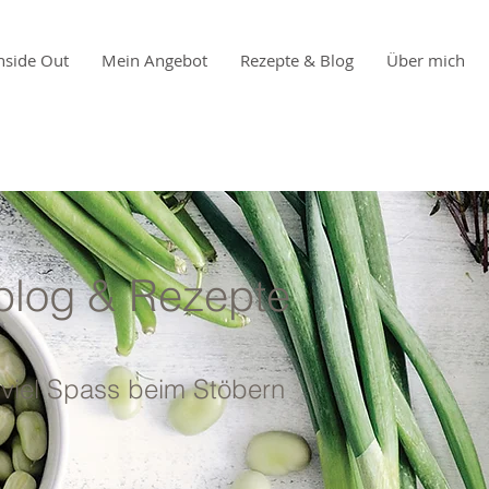
nside Out
Mein Angebot
Rezepte & Blog
Über mich
blog & Rezepte
, viel Spass beim Stöbern