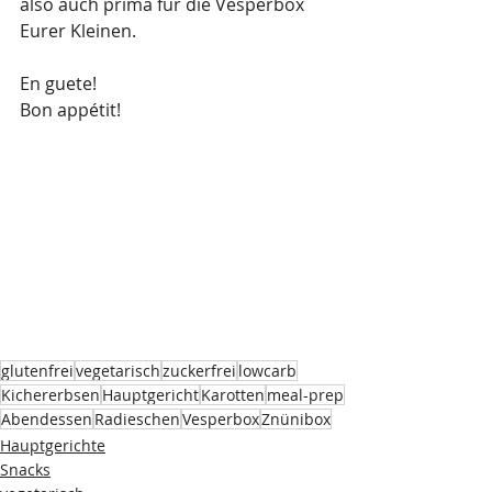
also auch prima für die Vesperbox 
Eurer Kleinen.
En guete!
Bon appétit!
glutenfrei
vegetarisch
zuckerfrei
lowcarb
Kichererbsen
Hauptgericht
Karotten
meal-prep
Abendessen
Radieschen
Vesperbox
Znünibox
Hauptgerichte
Snacks