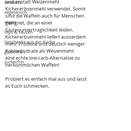
und anstatt Weizenmehl 
Desserts
Kichererbsenmehl verwendet. Somit 
vegetarisch
sind die Waffeln auch für Menschen 
vegan
geeignet, die an einer 
Glutenunverträglichkeit leiden. 
Dips & Saucen
Kichererbsenmehl liefert ausserdem 
Geschenke aus der Küche
mehr Proteine und deutlich weniger 
Kohlenhydrate als Weizenmehl:
glutenfrei
eine echte low-carb-Alternative zu 
zuckerfrei
herkömmlichen Waffeln!
Probiert es einfach mal aus und lasst 
es Euch schmecken.