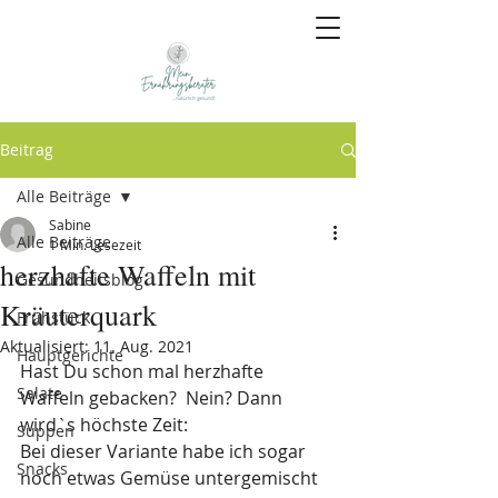
Beitrag
Alle Beiträge
Sabine
Alle Beiträge
1 Min. Lesezeit
herzhafte Waffeln mit
Gesundheitsblog
Kräuterquark
Frühstück
Aktualisiert:
11. Aug. 2021
Hauptgerichte
Hast Du schon mal herzhafte 
Salate
Waffeln gebacken?  Nein? Dann 
wird`s höchste Zeit:
Suppen
Bei dieser Variante habe ich sogar 
Snacks
noch etwas Gemüse untergemischt 